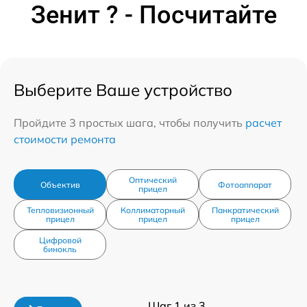
Зенит ? - Посчитайте
Выберите Ваше устройство
Пройдите 3 простых шага, чтобы получить
расчет
стоимости ремонта
Оптический
Объектив
Фотоаппарат
прицел
Тепловизионный
Коллиматорный
Панкратический
прицел
прицел
прицел
Цифровой
бинокль
Шаг 1 из 3