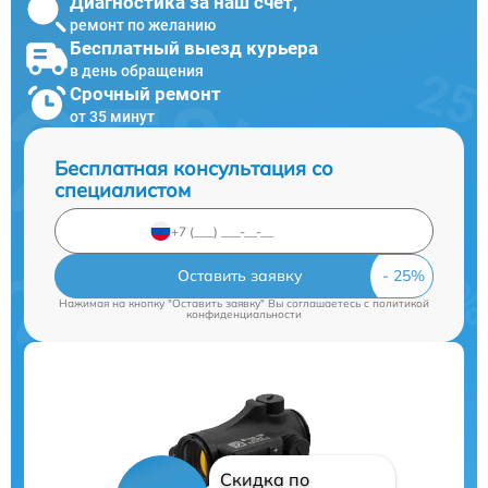
Диагностика за наш счет,
ремонт по желанию
Бесплатный выезд курьера
в день обращения
Срочный ремонт
от 35 минут
Бесплатная консультация со
специалистом
Оставить заявку
Нажимая на кнопку "Оставить заявку" Вы соглашаетесь c
политикой
конфиденциальности
Скидка по