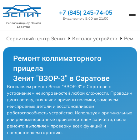
+7 (845) 245-74-05
Ежедневно с 9:00 до 21:00
Сервисный центр Зенит
в
Саратове
Сервисный центр Зенит
Каталог устройств
Ремон
Ремонт коллиматорного
прицела
Зенит "ВЗОР-3" в Саратове
Выполняем ремонт Зенит "ВЗОР-3" в Саратове с
устранением неисправностей любой сложности. Проводим
диагностику, выявляем причины поломки, заменяем
неисправные детали и восстанавливаем
работоспособность устройства. Используем оригинальные
или рекомендованные производителем запчасти, после
ремонта выполняем проверку всех функций и
предоставляем гарантию.