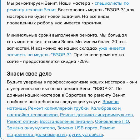
Мы ремонтируем Зенит. Наши мастера -
специалисты по
ремонту техники Зенит
. Восстановить модель "ВЗОР-3" для
мастеров не будет новой задачей. На все виды
проведенных работ у нас имеется гарантия.
Минимальные сроки выполнения ремонта. Мы большая
сеть мастерских техники Зенит. Мы имеем более 20 тыс.
запчастей. И возможно на наших складах
уже имеется
запчасть на модель "ВЗОР-3"
. При заказе ремонта на
сайте - предоставляется скидка -25%.
Знаем свое дело
Будьте уверены в профессионализме наших мастеров - они
с уверенностью выполнят ремонт Зенит "ВЗОР-3". По
данным наших мастеров в Саратове по ремонту Зенит,
наиболее востребованы следующие услуги:
Замена
матрицы
,
Ремонт капиллярной трубки
,
Калибровка и
настройка тепловизора
,
Ремонт датчика синхроимпульсов
,
Ремонт оптики
,
Восстановление питания
,
Обновление ПО
,
Замена аккумулятора
,
Замена USB порта
,
Ремонт
встроенного дальномера и других устройств
.