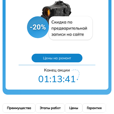
Скидка по
-20%
предварительной
записи на сайте
Цены на ремонт
Конец акции
01:13:40
Преимущества
Этапы работ
Цены
Гарантия
М