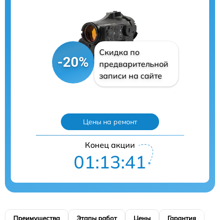
Скидка по
-20%
предварительной
записи на сайте
Цены на ремонт
Конец акции
01:13:40
Преимущества
Этапы работ
Цены
Гарантия
М