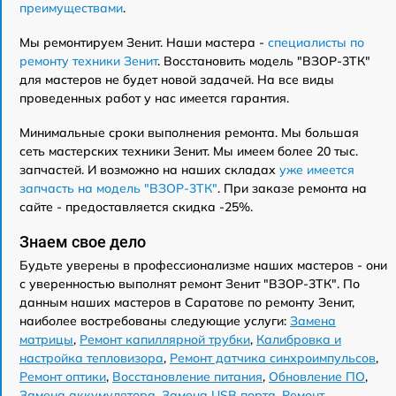
преимуществами
.
Мы ремонтируем Зенит. Наши мастера -
специалисты по
ремонту техники Зенит
. Восстановить модель "ВЗОР-3ТК"
для мастеров не будет новой задачей. На все виды
проведенных работ у нас имеется гарантия.
Минимальные сроки выполнения ремонта. Мы большая
сеть мастерских техники Зенит. Мы имеем более 20 тыс.
запчастей. И возможно на наших складах
уже имеется
запчасть на модель "ВЗОР-3ТК"
. При заказе ремонта на
сайте - предоставляется скидка -25%.
Знаем свое дело
Будьте уверены в профессионализме наших мастеров - они
с уверенностью выполнят ремонт Зенит "ВЗОР-3ТК". По
данным наших мастеров в Саратове по ремонту Зенит,
наиболее востребованы следующие услуги:
Замена
матрицы
,
Ремонт капиллярной трубки
,
Калибровка и
настройка тепловизора
,
Ремонт датчика синхроимпульсов
,
Ремонт оптики
,
Восстановление питания
,
Обновление ПО
,
Замена аккумулятора
,
Замена USB порта
,
Ремонт