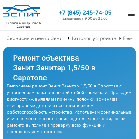
+7 (845) 245-74-05
Ежедневно с 9:00 до 21:00
Сервисный центр Зенит
в
Саратове
Сервисный центр Зенит
Каталог устройств
Ремон
Ремонт объектива
Зенит Зенитар 1,5/50 в
Саратове
Выполняем ремонт Зенит Зенитар 1,5/50 в Саратове с
устранением неисправностей любой сложности. Проводим
диагностику, выявляем причины поломки, заменяем
неисправные детали и восстанавливаем
работоспособность устройства. Используем оригинальные
или рекомендованные производителем запчасти, после
ремонта выполняем проверку всех функций и
предоставляем гарантию.