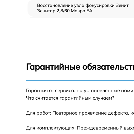
Восстановление узла фокусировки Зенит
Зенитар 2,8/60 Макро ЕА
Ремонт диафрагмы Зенит Зенитар 2,8/60
Макро ЕА
Восстановление после попадания влаги
Зенит Зенитар 2,8/60 Макро ЕА
Чистка от пыли Зенит Зенитар 2,8/60 Макр
ЕА
Гарантийные обязательст
Юстировка Зенит Зенитар 2,8/60 Макро ЕА
Обновление ПО Зенит Зенитар 2,8/60 Макр
Гарантия от сервиса: на установленные нами
ЕА
Что считается гарантийным случаем?
Замена корпуса Зенит Зенитар 2,8/60 Макр
ЕА
Для работ: Повторное проявление дефекта, 
Настройка автофокуса Зенит Зенитар 2,8/6
Для комплектующих: Преждевременный выход 
Макро ЕА